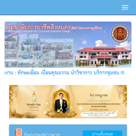
Toggl
navig
ษะเยี่ยม เปี่ยมคุณธรรม นำวิชาการ บริการชุมชน !!!
อ่านทั้งหมด
กิจกรรม/ข่าวสาร