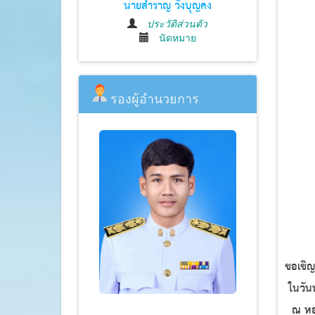
นายสำราญ วังบุญคง
ประวัติส่วนตัว
นัดหมาย
รองผู้อำนวยการ
ขอเชิญ
ในวันพ
ณ หอปร