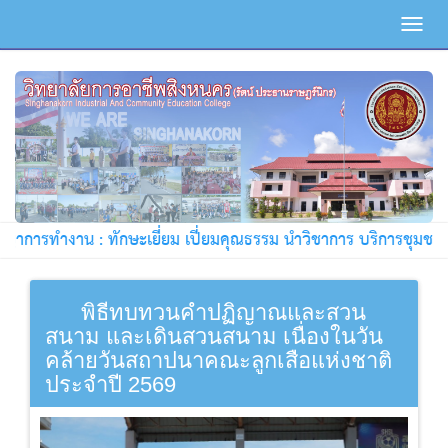
Toggl
navig
การทำงาน : ทักษะเยี่ยม เปี่ยมคุณธรรม นำวิชาการ บริการชุมชน !!!
พิธีทบทวนคำปฏิญาณและสวน
สนาม และเดินสวนสนาม เนื่องในวัน
คล้ายวันสถาปนาคณะลูกเสือแห่งชาติ
ประจำปี 2569