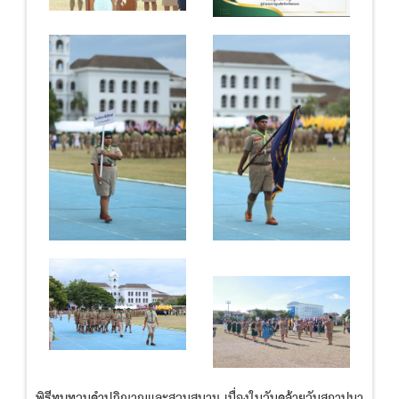
พิธีทบทวนคำปฏิญาณและสวนสนาม เนื่องในวันคล้ายวันสถาปนา