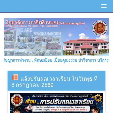
Toggl
navig
รัชญาการทำงาน : ทักษะเยี่ยม เปี่ยมคุณธรรม นำวิชาการ บริการชุมช
แจ้งปรับลดเวลาเรียน ในวันพุธ ที่
8 กรกฎาคม 2569